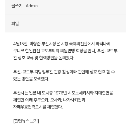
글쓰기
Admin
파일
4월15일, 박형준 부산시장은 시청 국제의전실에서 와타나베
쿠니코 한일친선 교토부의회 의원연맹 회장을 만나, 부산-교토부
간 상호 교류 및 협력방안을 논의했다.
부산-교토부 지방정부간 관광 활성화와 관련해 상호 협력 할 수
있는 방안을 모색했다.
부산시는 일본 내 도시중 1976년 시모노세키시와 자매결연을
체결한 이래 후쿠오카, 오사카, 나가사키현과
자매우호협력도시를 체결했다.
[
관련뉴스 보기
]