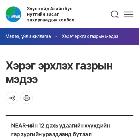
Зүүн хойд Азийн бүс
нутгийн засаг
захиргаадын холбоо
Мэдээ, үйл ажиллагаа
Хэрэг эрхлэх газрын мэдээ
Хэрэг эрхлэх газрын
мэдээ
NEAR-ийн 12 дахь удаагийн хүүхдийн
гар зургийн уралдаанд бүтээл