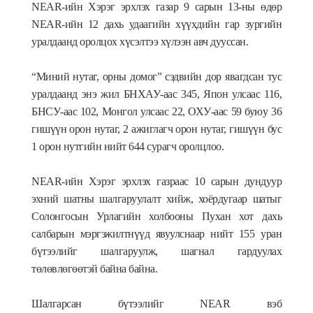
NEAR-ийн Хэрэг эрхлэх газар 9 сарын 13-ны өдөр
NEAR-ийн 12 дахь удаагийн хүүхдийн гар зургийн
уралдаанд оролцох хүсэлтээ хүлээн авч дууссан.
“Миний нутаг, орны домог” сэдвийн дор явагдсан тус
уралдаанд энэ жил БНХАУ-аас 345, Япон улсаас 116,
БНСУ-аас 102, Монгол улсаас 22, ОХУ-аас 59 буюу 36
гишүүн орон нутаг, 2 ажиглагч орон нутаг, гишүүн бус
1 орон нутгийн нийт 644 сурагч оролцлоо.
NEAR-ийн Хэрэг эрхлэх газраас 10 сарын дундуур
эхний шатны шалгаруулалт хийж, хоёрдугаар шатыг
Солонгосын Урлагийн холбооны Пухан хот дахь
салбарын мэргэжилтнүүд явуулснаар нийт 155 уран
бүтээлийг шалгаруулж, шагнал гардуулах
төлөвлөгөөтэй байна байна.
Шалгарсан бүтээлийг NEAR вэб