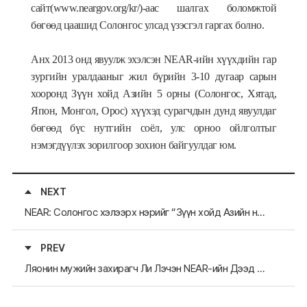
сайт(www.neargov.org/kr/)-аас шалгах боломжтой
бөгөөд цаашид Солонгос улсад үзэсгэл гаргах болно.
Анх 2013 онд явуулж эхэлсэн NEAR-ийн хүүхдийн гар
зургийн уралдааныг жил бүрийн 3-10 дугаар сарын
хооронд Зүүн хойд Азийн 5 орны (Солонгос, Хятад,
Япон, Монгол, Орос) хүүхэд сурагчдын дунд явуулдаг
бөгөөд бүс нутгийн соёл, улс орноо ойлголтыг
нэмэгдүүлэх зорилгоор зохион байгуулдаг юм.
NEXT
NEAR: Солонгос хэлээрх нэрийг “Зүүн хойд Азийн нутгийн удирдлагын нийгэмлэг” болгон өөрчлөв
PREV
Ляонин мужийн захирагч Ли Лэчэн NEAR-ийн Дээд түвшний Ажлын хэсгийн хуралд ирсэн төлөөлөгчдийг хүлээн авч уулзан, оройн зоог барив