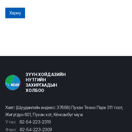
Хариу
ЗҮҮН ХОЙД АЗИЙН
НУТГИЙН
ЗАХИРГААДЫН
ХОЛБОО
Хаяг: (Шуудангийн индекс: 37668) Пухан Техно Парк 311 тоот,
Жигугдун 601, Пухан хот, Кёнсанбүг муж
Утас
82-54-223-2319
Факс
82-54-223-2309