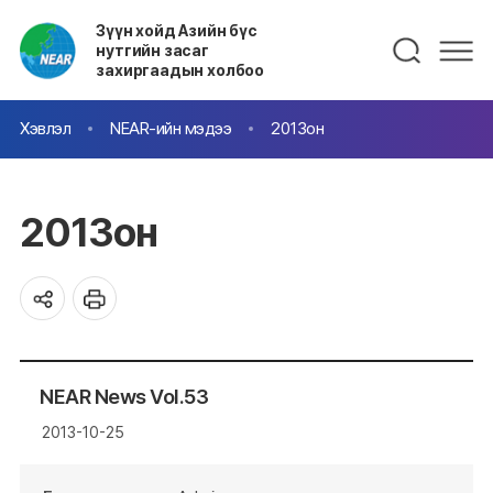
Зүүн хойд Азийн бүс
нутгийн засаг
захиргаадын холбоо
Хэвлэл
NEAR-ийн мэдээ
2013он
2013он
NEAR News Vol.53
2013-10-25