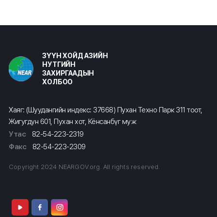
ЗҮҮН ХОЙД АЗИЙН
НУТГИЙН
ЗАХИРГААДЫН
ХОЛБОО
Хаяг: (Шуудангийн индекс: 37668) Пухан Техно Парк 311 тоот,
Жигугдун 601, Пухан хот, Кёнсанбүг муж
Утас
82-54-223-2319
Факс
82-54-223-2309
Copyright 2024 NEARGOV.org. All rights reserved.