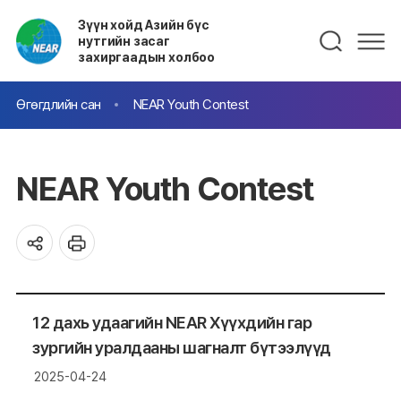
Зүүн хойд Азийн бүс
нутгийн засаг
захиргаадын холбоо
Өгөгдлийн сан
NEAR Youth Contest
NEAR Youth Contest
12 дахь удаагийн NEAR Хүүхдийн гар
зургийн уралдааны шагналт бүтээлүүд
2025-04-24