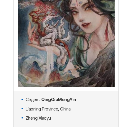
Сэдэв :
QingQiuMengYin
Liaoning Province, China
Zheng Xiaoyu