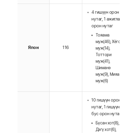
4 гишүүн орон
нутаг, 1 ажиглагч
орон нутаг
Тояама
муж(46), Хёго
Япон
116
муж(14),
Тоттори
муж(41),
Шиманэ
муж(9), Мияаги
муж(6)
10 гишүүн орон
нутаг, 1 гишүүн
бус орон нутаг
Бүсан хот(8),
Дэгү хот(6),