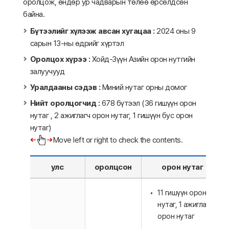
оролцож, өндөр ур чадварын төлөө өрсөлдсөн
байна.
Бүтээлийг хүлээж авсан хугацаа :
2024 оны 9
сарын 13-ны өдрийг хүртэл
Оролцох хүрээ :
Хойд-Зүүн Азийн орон нутгийн
залуучууд
Уралдааны сэдэв :
Миний нутаг орны домог
Нийт оролцогчид :
678 бүтээл (36 гишүүн орон
нутаг , 2 ажиглагч орон нутаг, 1 гишүүн бус орон
нутаг)
Move left or right to check the contents.
улс
оролцсон
орон нутаг
11 гишүүн орон
нутаг, 1 ажиглагч
орон нутаг