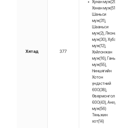
Хунан муж(29),
Хэнан муж(51),
Шаньси
муж(31),
Шааньси
муж(2), Ляонин
муж(30), Хубэй
муж(12),
Хятад
377
Хэйлонжан
муж(16), Ганьсу
муж(55),
Ниншягийн
Хотон
үндэстний
ӨЗО(38),
Өвөрмонголын
ӨЗО(43), Анхүй
муж(56)
Тяньжин
хот(14)