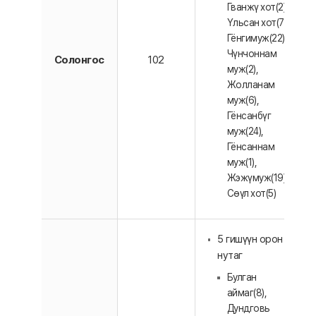
Гванжү хот(2),
Үльсан хот(7),
Гёнгимуж(22),
Чүнчоннам
Солонгос
102
муж(2),
Жолланам
муж(6),
Гёнсанбүг
муж(24),
Гёнсаннам
муж(1),
Жэжүмуж(19),
Сөүл хот(5)
5 гишүүн орон
нутаг
Булган
аймаг(8),
Дундговь