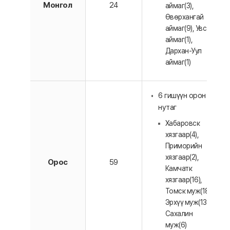
Монгол
24
аймаг(3),
Өвөрхангай
аймаг(9), Увс
аймаг(1),
Дархан-Уул
аймаг(1)
6 гишүүн орон
нутаг
Хабаровск
хязгаар(4),
Приморийн
хязгаар(2),
Орос
59
Камчатк
хязгаар(16),
Томск муж(18),
Эрхүү муж(13),
Сахалин
муж(6)