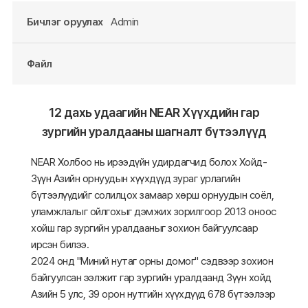
Бичлэг оруулах
Admin
Файл
12 дахь удаагийн NEAR Хүүхдийн гар
зургийн уралдааны шагналт бүтээлүүд
NEAR Холбоо нь ирээдүйн удирдагчид болох Хойд-
Зүүн Азийн орнуудын хүүхдүүд зураг урлагийн
бүтээлүүдийг солилцох замаар хөрш орнуудын соёл,
уламжлалыг ойлгохыг дэмжих зорилгоор 2013 оноос
хойш гар зургийн уралдааныг зохион байгуулсаар
ирсэн билээ.
2024 онд "Миний нутаг орны домог" сэдвээр зохион
байгуулсан ээлжит гар зургийн уралдаанд Зүүн хойд
Азийн 5 улс, 39 орон нутгийн хүүхдүүд 678 бүтээлээр