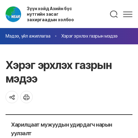
Зүүн хойд Азийн бүс
нутгийн засаг
захиргаадын холбоо
Мэдээ, үйл ажиллагаа
Хэрэг эрхлэх газрын мэдээ
Хэрэг эрхлэх газрын
мэдээ
Харилцаат мужуудын удирдагч нарын
уулзалт