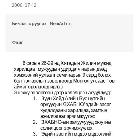
2006-07-12
Бичлэг оруулах
NearAdmin
Файл
6 сарын 26-29 нд Хятадын Жилин мужид 
харилцаат мужуудын удирдагч нарын дээд 
хэмжээний уулзалт семинарын 9 сард болох 
бэлтгэл ажлын зөвөлгөөнд Монгол улсаас Төв 
аймаг оролцоод ирлээ. 
Энэхүү зөвлөгөөн дээр хэлэлцсэн асуудлууд:
1.
Зүүн Хойд Азийн Бүс нутгийн 
орнуудын /ЗХАБНО/ эдийн засаг 
худалдааны харилцаа, хамтын 
ажиллагааг эрчимжүүлэх
2.
ЗХАБНО-ын залуучуууд оюутны 
солилцоог эрчимжүүлэх
3.
Эдийн засгийн мэдээ мэдээллийг 