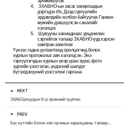
эрчимжүүлэх
4.
ЗХАБНО-ын засаг захиргаадын 
дэргэдэх Их, Дээд сургуулийн 
эрдэмтдийн холбоо байгуулах Ганвон 
мужийн дэвшүүлсэн саналийг 
хэлэлцэх
5.
Шувууны ханиаднаас урьдчилан 
сэргийлэх талаар ЗХАБНО-ууд хэрхэн 
хамтран ажиллах
Үүнээс гадна уулзалтанд оролцогчид болох 
хурлын протоколыг авч хэлэлцсэн. Энэ 
тэргүүлэгчдын хурлын үеэр уран зураг, фото 
зургийн үзэсгэлэн, үндэсний шилдэг 
бүтээгдэхүүний үзэсгэлэнг гаргана
NEXT
ЗХАБОрнуудын 6-р ерөнхий чуулган
PREV
Бүс нутгийн болон хил орчмын харилцааны талаархи салбар зөвлөлийн 6-р хуралд Буриадын бүгд Найрамдах Улсын төлөөлөгчид оролцлоо