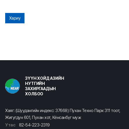
Хариу
ЗҮҮН ХОЙД АЗИЙН
НУТГИЙН
ЗАХИРГААДЫН
ХОЛБОО
Хаяг: (Шуудангийн индекс: 37668) Пухан Техно Парк 311 тоот,
Жигугдун 601, Пухан хот, Кёнсанбүг муж
Утас
82-54-223-2319