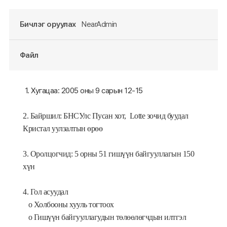
Бичлэг оруулах
NearAdmin
Файл
1. Хугацаа: 2005 оны 9 сарын 12-15
2. Байршил: БНСУлс Пусан хот, Lotte зочид буудал
Кристал уулзалтын өрөө
3. Оролцогчид: 5 орны 51 гишүүн байгууллагын 150
хүн
4. Гол асуудал
o Холбооны хууль тогтоох
o Гишүүн байгууллагудын төлөөлөгчдын илтгэл