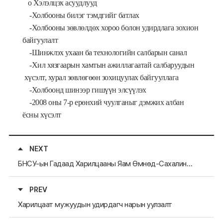
o Хэлэлцэх асуудлууд
-Холбооны билэг тэмдгийг батлах
-Холбооны зөвлөлдөх хороо болон удирдлага зохион
байгуулалт
-Шинжлэх ухаан ба технологийн салбарын санал
-Хил хязгаарын хамтын ажиллагаатай салбаруудын
хүсэлт, хурал зөвлөгөөн зохицуулах байгууллага
-Холбоонд шинээр гишүүн элсүүлэх
-2008 оны 7-р ерөнхий чуулганыг дэмжих албан
ёсны хүсэлт
NEXT
БНСУ-ын Гадаад Харилцааны Яам Өмнөд-Сахалинд төлөөлөгчийн газар нээхээр төлөвлөж байна.
PREV
Харилцаат мужуудын удирдагч нарын уулзалт