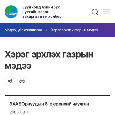
Зүүн хойд Азийн бүс
нутгийн засаг
захиргаадын холбоо
Мэдээ, үйл ажиллагаа
Хэрэг эрхлэх газрын мэдээ
Хэрэг эрхлэх газрын
мэдээ
ЗХАБОрнуудын 6-р ерөнхий чуулган
2006-09-11