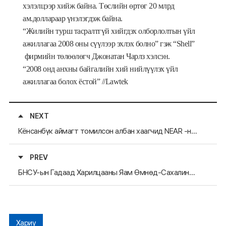
хэлэлцээр хийж байна. Төслийн өртөг 20 млрд
ам.доллараар үнэлэгдэж байна.
“Жилийн турш тасралтгүй хийгдэх олборлолтын үйл
ажиллагаа 2008 оны сүүлээр эхлэх болно” гэж “Shell”
фирмийн төлөөлөгч Джонатан Чарлз хэлсэн.
“2008 онд анхны байгалийн хий нийлүүлэх үйл
ажиллагаа болох ёстой” //Lawtek
NEXT
Кёнсанбүк аймагт томилсон албан хаагчид NEAR -н албан өрөөнд айлчиллаа
PREV
БНСУ-ын Гадаад Харилцааны Яам Өмнөд-Сахалинд төлөөлөгчийн газар нээхээр төлөвлөж байна.
Хариу