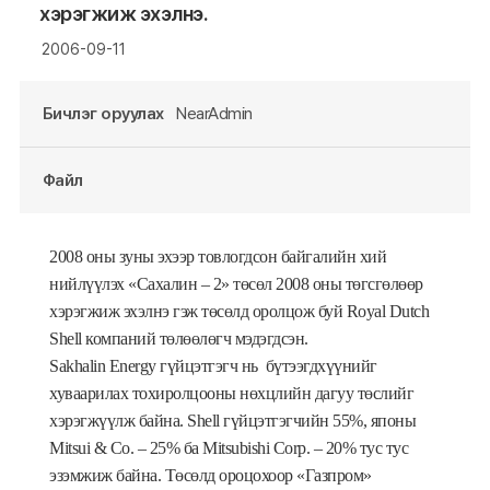
хэрэгжиж эхэлнэ.
2006-09-11
Бичлэг оруулах
NearAdmin
Файл
2008
оны
зуны
эхээр
товлогдсон
байгалийн хий
нийлүүлэх «Сахалин – 2» төсөл 2008 оны төгсгөлөөр
хэрэгжиж эхэлнэ гэж төсөлд оролцож буй Royal
Dutch
Shell
компаний төлөөлөгч мэдэгд
сэн
.
Sakhalin Energy гүйцэтгэгч нь
бүтээгдхүүнийг
хуваарилах тохиролцооны нөхцлийн дагуу төслийг
хэрэгжүүлж байна. Shell гүйцэтгэгчийн 55%, японы
Mitsui & Co. – 25% ба Mitsubishi Corp. – 20% тус тус
эзэмжиж байна. Төсөлд ороцохоор «Газпром»