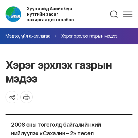
Зүүн хойд Азийн бүс
нутгийн засаг
захиргаадын холбоо
Мэдээ, үйл ажиллагаа
Хэрэг эрхлэх газрын мэдээ
Хэрэг эрхлэх газрын
мэдээ
2008 оны төгсгөлд байгалийн хий
нийлүүлэх «Сахалин – 2» төсөл