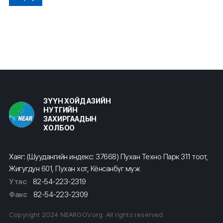
ЗҮҮН ХОЙД АЗИЙН
НУТГИЙН
ЗАХИРГААДЫН
ХОЛБОО
Хаяг: (Шуудангийн индекс: 37668) Пухан Техно Парк 311 тоот,
Жигугдун 601, Пухан хот, Кёнсанбүг муж
Утас
82-54-223-2319
Факс
82-54-223-2309
Copyright 2024 NEARGOV.org. All rights reserved.