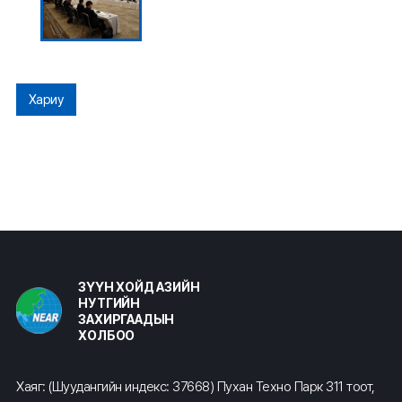
Хариу
ЗҮҮН ХОЙД АЗИЙН
НУТГИЙН
ЗАХИРГААДЫН
ХОЛБОО
Хаяг: (Шуудангийн индекс: 37668) Пухан Техно Парк 311 тоот,