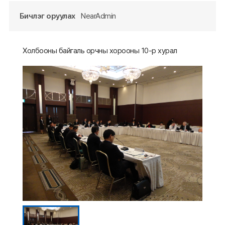
Бичлэг оруулах
NearAdmin
Холбооны байгаль орчны хорооны 10-р хурал