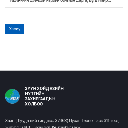
NEAR-ийн Ерөнхий нарийн бичгийн дарга, Бүгд Найрамдах Казахстан улсын Астана хотын орлогч даргатай уулзав
Хариу
ЗҮҮН ХОЙД АЗИЙН
НУТГИЙН
ЗАХИРГААДЫН
ХОЛБОО
Хаяг: (Шуудангийн индекс: 37668) Пухан Техно Парк 311 тоот,
Жигугдун 601, Пухан хот, Кёнсанбүг муж