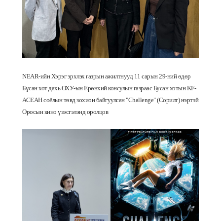
NEAR-ийн Хэрэг эрхлэх газрын ажилтнууд 11 сарын 29-ний
өдөр
Бүсан хот дахь
ОХУ-ын Ерөнхий консулын газраас Бусан хотын KF-
АСЕАН соёлын төвд зохион байгуулсан "Challenge" (Сорилт) нэртэй
Оросын кино үзэсгэлэнд оролцов