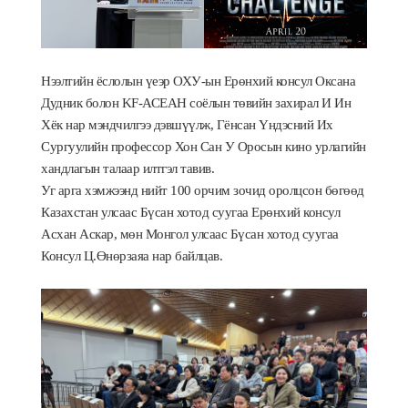
Нээлтийн ёслолын үеэр ОХУ-ын Ерөнхий консул Оксана
Дудник болон KF-АСЕАН соёлын төвийн захирал И Ин
Хёк нар мэндчилгээ дэвшүүлж,
Г
ёнсан Үндэсний Их
Сургуулийн профессор Хон Сан У Оросын кино урлагийн
хандлагын талаар илтгэл тавив.
Уг арга хэмжээнд нийт 100 орчим зочид оролцсон бөгөөд
Казахстан улсаас Бүсан хотод суугаа
Ерөнхи
й консул
Асхан Аскар, мөн Монгол
улсаас Бүсан хотод суугаа
Консул Ц.Өнөрзаяа нар байлцав.