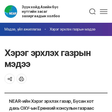
Зүүн хойд Азийн бүс
нутгийн засаг
захиргаадын холбоо
Мэдээ, үйл ажиллагаа
Хэрэг эрхлэх газрын мэдээ
Хэрэг эрхлэх газрын
мэдээ
NEAR-ийн Хэрэг эрхлэх газар, Бүсан хот
дахь ОХУ-ын Ерөнхий консулын газраас