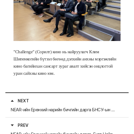
"Challenge" (Сорилт)
кино
нь найруулагч Клим
Шипенкогийн бүтээл бөгөөд дэлхийн анхны мэргэжлийн
кино багийнхан сансарт зураг авалт хийсэн онцлогтой
уран сайхны кино юм.
NEXT
NEAR-ийн Ерөнхий нарийн бичгийн дарга БНСУ-ын Орон нутгийн Захирагч нарын Холбооны олон улсын харилцааны дэмжлэг хариуцсан захирал Ха Тэ Ёктой уулзлаа
PREV