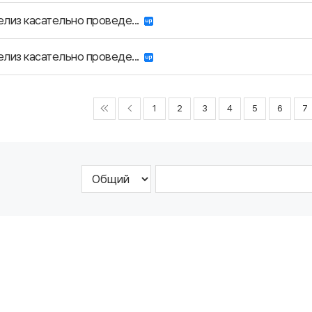
лиз касательно проведе...
лиз касательно проведе...
1
2
3
4
5
6
7