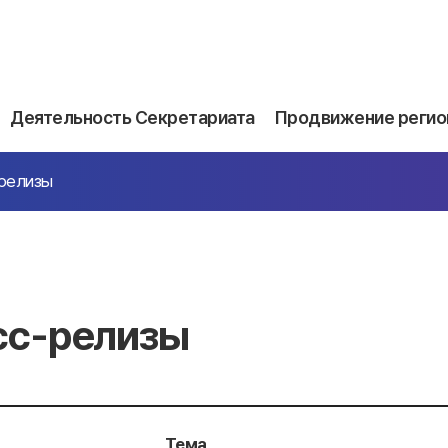
Деятельность Секретариата
Продвижение регио
релизы
сс-релизы
Тема