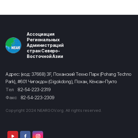
Ассоциация
Региональных
Администраций
стран Северо-
Восточной Азии
Адрес: (код: 37668) 3F, Поханский Техно Парк (Pohang Techno
Park), #601 Чигокдон (Gigokdong), Похан, Кёнсан-Пукто
Тел
82-54-223-2319
Факс
82-54-223-2309
Copyright 2024 NEARGOV.org. All rights reserved.