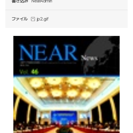
書き込み
NearAdmin
ファイル
jp2.gif