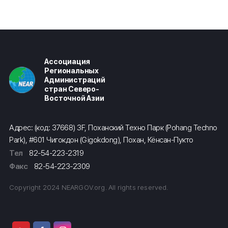
Ассоциация
Региональных
Администраций
стран Северо-
Восточной Азии
Адрес: (код: 37668) 3F, Поханский Техно Парк (Pohang Techno
Park), #601 Чигокдон (Gigokdong), Похан, Кёнсан-Пукто
Тел
82-54-223-2319
Факс
82-54-223-2309
Copyright 2024 NEARGOV.org. All rights reserved.