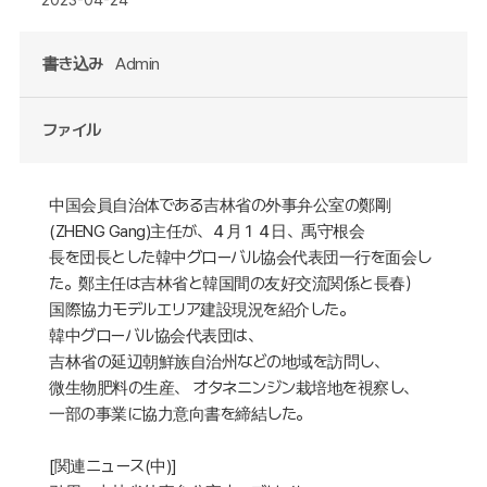
書き込み
Admin
ファイル
中国会員自治体である吉林省の外事弁公室の鄭剛
(ZHENG Gang)主任が、４月１４日、禹守根会
長を団長とした韓中グローバル協会代表団一行を面会し
た。鄭主任は吉林省と韓国間の友好交流関係と長春）
国際協力モデルエリア建設現況を紹介した。
韓中グローバル協会代表団は、
吉林省の延辺朝鮮族自治州などの地域を訪問し、
微生物肥料の生産、 オタネニンジン栽培地を視察し、
一部の事業に協力意向書を締結した。
[
関連ニュース(中)
]