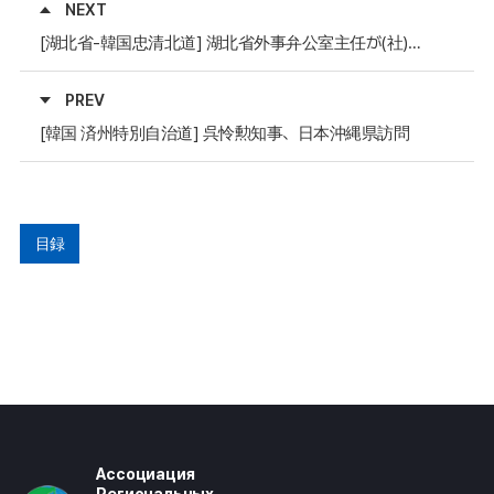
NEXT
[湖北省-韓国忠清北道] 湖北省外事弁公室主任が(社)全国里長・統長連合会忠清北道支部の一行と面談
PREV
[韓国 済州特別自治道] 呉怜勲知事、日本沖縄県訪問
目録
Ассоциация
Региональных