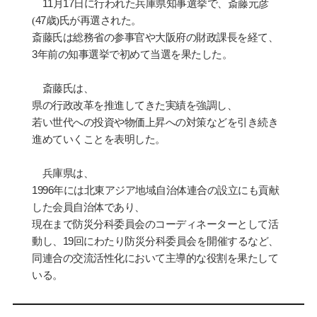
11
月
17
日に行われた兵庫県知事選
挙
で、
斎
藤元彦
(
47
歳
)
氏
が再選された。
斎藤氏は
総
務省の
参
事官や大阪府の財政課長を
経
て、
3
年前の知事選
挙
で初めて
当
選を果たした。
斎
藤氏は、
県の行政改革を推進してきた
実
績を
強
調し、
若い世代への投資や物
価
上昇への対策などを引き
続
き
進めていくことを表明した。
兵庫県は、
1996
年には北東アジア地域自治体連合の設立にも貢
献
した会員自治体であり、
現在まで防災分科
委員会
のコ
ー
ディネ
ー
タ
ー
として活
動し、
19
回にわたり防災分科委員会を開催するなど、
同連合の交流活性化において主導的な役割を果たして
いる。