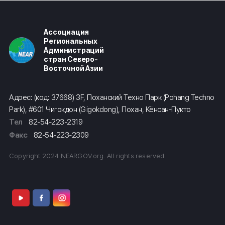
Ассоциация
Региональных
Администраций
стран Северо-
Восточной Азии
Адрес: (код: 37668) 3F, Поханский Техно Парк (Pohang Techno
Park), #601 Чигокдон (Gigokdong), Похан, Кёнсан-Пукто
Тел
82-54-223-2319
Факс
82-54-223-2309
Copyright 2024 NEARGOV.org. All rights reserved.