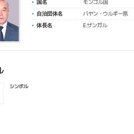
国名
モンゴル国
自治団体名
バヤン・ウルギー県
体長名
E.ザンガル
ル
シンボル