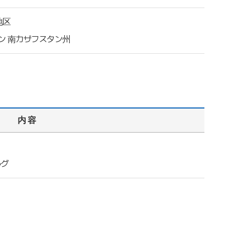
地区
タン 南カザフスタン州
内 容
ルグ