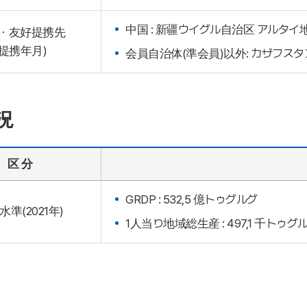
中国 : 新疆ウイグル自治区 アルタイ
・友好提携先
(提携年月)
会員自治体(準会員)以外: カザフス
況
区 分
GRDP : 532,5 億トゥグルグ
水準(2021年)
1人当り地域総生産 : 497,1 千トゥグ