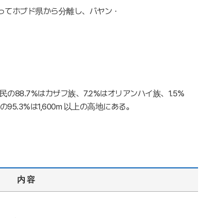
従ってホブド県から分離し、バヤン・
8.7%はカザフ族、7.2%はオリアンハイ族、1.5%
95.3%は1,600m 以上の高地にある。
内 容