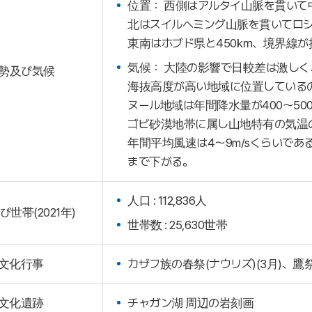
位置： 西側はアルタイ山脈を貫いて
北はスイルヘミング山脈を貫いてロシ
東南はホブド県と450㎞、境界線が
気候： 大陸の影響で日較差は激しく
勢及び気候
海抜高度が高い地域に位置している
ヌール地域は年間降水量が400～5
ゴビ砂漠地帯に属し山地特有の気温
年間平均風速は4～9m/sくらいであ
まで下がる。
人口 : 112,836人
世帯(2021年)
世帯数 : 25,630世帯
文化行事
カザフ族の春祭(ナウリズ)(3月)、鷹祭
文化遺跡
チャガン湖 周辺の岩刻画