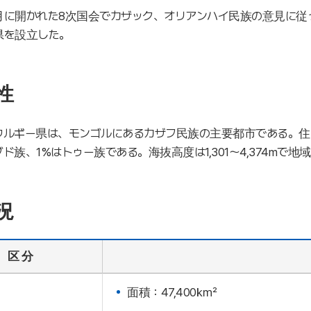
年6月に開かれた8次国会でカザック、オリアンハイ民族の意見に
県を設立した。
性
ルギー県は、モンゴルにあるカザフ民族の主要都市である。住民の8
ド族、1%はトゥー族である。海抜高度は1,301～4,374mで地域の
況
区 分
面積：47,400㎢