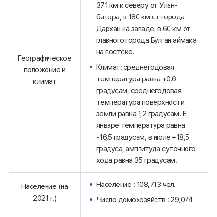
371 км к северу от Улан-
батора, в 180 км от города
Дархан на западе, в 60 км от
главного города Булган аймака
на востоке.
Географическое
Климат: среднегодовая
положение и
температура равна +0.6
климат
градусам, среднегодовая
температура поверхности
земли равна 1,2 градусам. В
январе температура равна
-16,5 градусам, в июле +18,5
градуса, амплитуда суточного
хода равна 35 градусам.
Население : 108,713 чел.
Население (на
2021 г.)
Число домохозяйств : 29,074