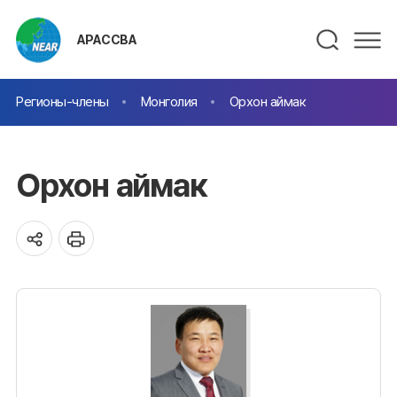
АРАССВА
Регионы-члены
Монголия
Орхон аймак
Орхон аймак