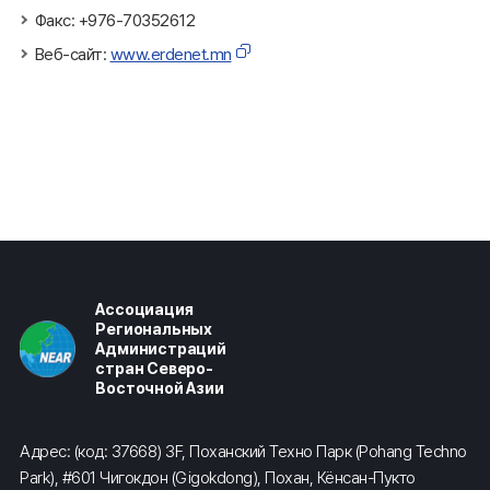
Факс: +976-70352612
Веб-сайт:
www.erdenet.mn
Ассоциация
Региональных
Администраций
стран Северо-
Восточной Азии
Адрес: (код: 37668) 3F, Поханский Техно Парк (Pohang Techno
Park), #601 Чигокдон (Gigokdong), Похан, Кёнсан-Пукто