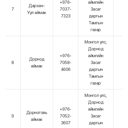
+976-
аймгийн
Дархан-
7
7037-
Засаг
Уул аймак
7323
даргын
Тамгын
газар
Монгол улс,
Дорнод
+976-
аймгийн
Дорнод
8
7058-
Засаг
аймак
4606
даргын
Тамгын
газар
Монгол улс,
Дорнод
+976-
аймгийн
Дорноговь
9
7052-
Засаг
аймак
3607
даргын