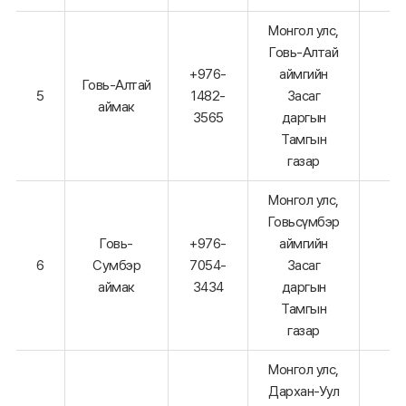
Монгол улс,
Говь-Алтай
+976-
аймгийн
Говь-Алтай
5
1482-
Засаг
аймак
3565
даргын
Тамгын
газар
Монгол улс,
Говьсүмбэр
Говь-
+976-
аймгийн
6
Сумбэр
7054-
Засаг
аймак
3434
даргын
Тамгын
газар
Монгол улс,
Дархан-Уул