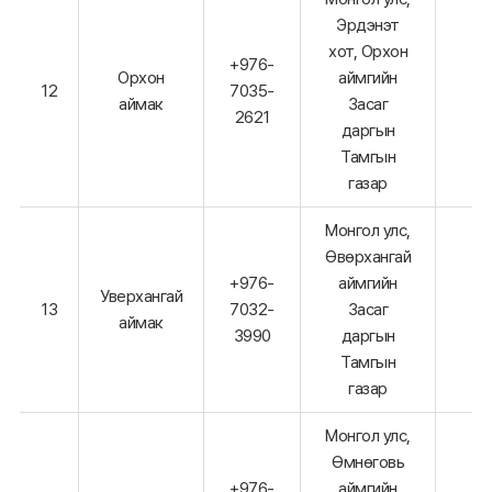
Эрдэнэт
хот, Орхон
+976-
Орхон
аймгийн
12
7035-
аймак
Засаг
2621
даргын
Тамгын
газар
Монгол улс,
Өвөрхангай
+976-
аймгийн
Уверхангай
13
7032-
Засаг
аймак
3990
даргын
Тамгын
газар
Монгол улс,
Өмнөговь
+976-
аймгийн