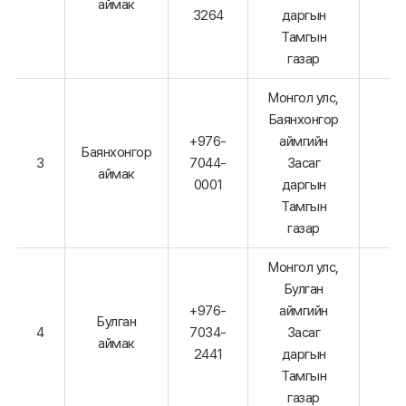
аймак
3264
даргын
Тамгын
газар
Монгол улс,
Баянхонгор
+976-
аймгийн
Баянхонгор
3
7044-
Засаг
аймак
0001
даргын
Тамгын
газар
Монгол улс,
Булган
+976-
аймгийн
Булган
4
7034-
Засаг
аймак
2441
даргын
Тамгын
газар