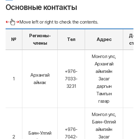
Основные контакты
Move left or right to check the contents.
Регионы-
Дом
№
Тел
Адрес
члены
стр
Монгол улс,
Архангай
+976-
аймгийн
Архангай
1
7033-
Засаг
аймак
3231
даргын
Тамгын
газар
Монгол улс,
Баян-Өлгий
+976-
аймгийн
Баян-Улгий
2
7042-
Засаг