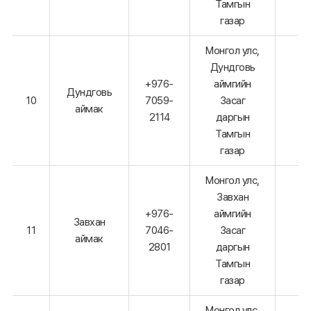
Тамгын
газар
Монгол улс,
Дундговь
+976-
аймгийн
Дундговь
10
7059-
Засаг
аймак
2114
даргын
Тамгын
газар
Монгол улс,
Завхан
+976-
аймгийн
Завхан
11
7046-
Засаг
аймак
2801
даргын
Тамгын
газар
Монгол улс,