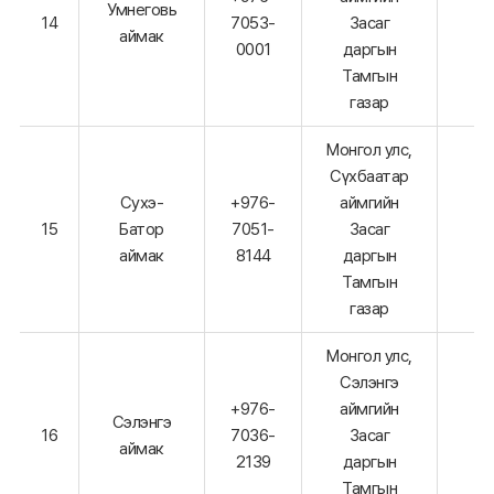
Умнеговь
14
7053-
Засаг
аймак
0001
даргын
Тамгын
газар
Монгол улс,
Сүхбаатар
Сухэ-
+976-
аймгийн
15
Батор
7051-
Засаг
аймак
8144
даргын
Тамгын
газар
Монгол улс,
Сэлэнгэ
+976-
аймгийн
Сэлэнгэ
16
7036-
Засаг
аймак
2139
даргын
Тамгын