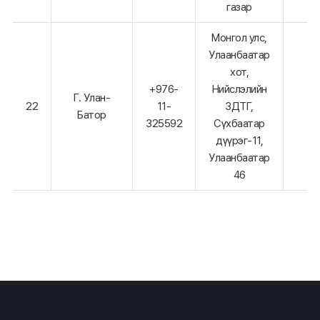
газар
Монгол улс,
Улаанбаатар
хот,
+976-
Нийслэлийн
Г. Улан-
22
11-
ЗДТГ,
Батор
325592
Сүхбаатар
дүүрэг-11,
Улаанбаатар
46