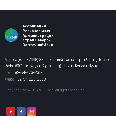
Ассоциация
Региональных
Администраций
стран Северо-
Восточной Азии
Адрес: (код: 37668) 3F, Поханский Техно Парк (Pohang Techno
Park), #601 Чигокдон (Gigokdong), Похан, Кёнсан-Пукто
Тел
82-54-223-2319
Факс
82-54-223-2309
Copyright 2024 NEARGOV.org. All rights reserved.