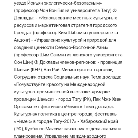
уезде Йонъян экологически-безопасным»
(профессор Чон Вон Гил из университета Тэгу) ②
Доклады: - «Использование местных культурных
ресурсов и маркетинговая стратегия городского
бренда» (профессор Ким Шибом из университета
Андонг) - «Управление культурой и природой для
создания ценности Северо-Восточной Азии»
(профессор Шим Санмин из женского университета
Сон Шин) ③ Доклады членов-регионов: - провинция
Шаньси (КНР), Ван Рэй: Министерство торговли,
Сотрудник отдела Социальных наук Тема доклада:
«Почувствуйте красоту на Международной
культурно-промышленной выставке-ярмарке
провинции Шаньси» - город Тэгу (РК), Пак Чжэ Хван:
Оргкомитет фестиваля «Чимек» Тема доклада:
Культурная политика в центре города, фестиваль
«Чимек» в городе Тэгу-2017» - Хабаровский край
(РФ), Курбанов Максим: начальник отдела анализа и
планирования, Управление международного