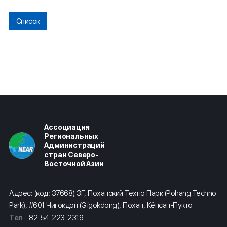
Список
Ассоциация
Региональных
Администраций
стран Северо-
Восточной Азии
Адрес: (код: 37668) 3F, Поханский Техно Парк (Pohang Techno
Park), #601 Чигокдон (Gigokdong), Похан, Кёнсан-Пукто
Тел
82-54-223-2319