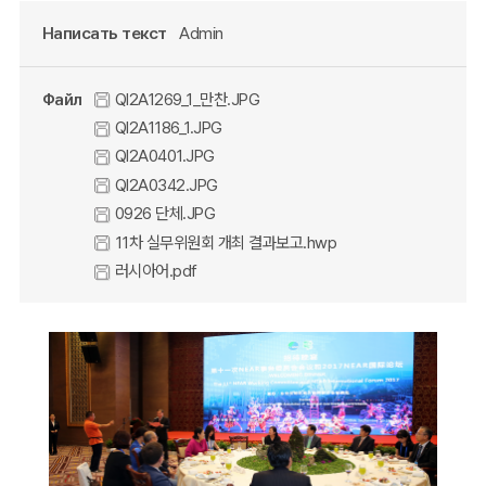
Написать текст
Admin
Файл
QI2A1269_1_만찬.JPG
QI2A1186_1.JPG
QI2A0401.JPG
QI2A0342.JPG
0926 단체.JPG
11차 실무위원회 개최 결과보고.hwp
러시아어.pdf