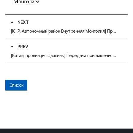
Монголией
NEXT
[КНР, Автономный район Внутренняя Монголия] Приглашение в адрес Генерального секретаря на «5-ю Китайско-Монгольскую выставку-ярмарку»
PREV
[Китай, провинция Цзилинь] Передача приглашения Генеральному секретарю на «4-й Круглый стол по межрегиональному сотрудничеству в Северо-Восточной Азии» и «15-ю Китайско-Северо-Восточноазиатскую выставку»
Список