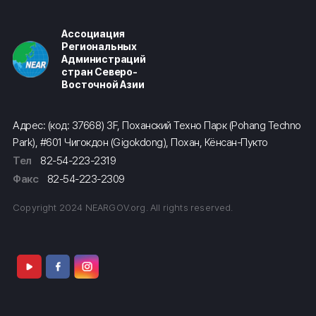
Ассоциация
Региональных
Администраций
стран Северо-
Восточной Азии
Адрес: (код: 37668) 3F, Поханский Техно Парк (Pohang Techno
Park), #601 Чигокдон (Gigokdong), Похан, Кёнсан-Пукто
Тел
82-54-223-2319
Факс
82-54-223-2309
Copyright 2024 NEARGOV.org. All rights reserved.