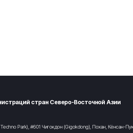
истраций стран Северо-Восточной Азии
 Techno Park), #601 Чигокдон (Gigokdong), Похан, Кёнсан-Пу