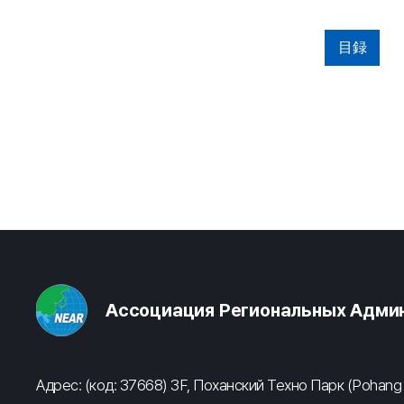
目録
Ассоциация Региональных Админ
Адрес: (код: 37668) 3F, Поханский Техно Парк (Pohang