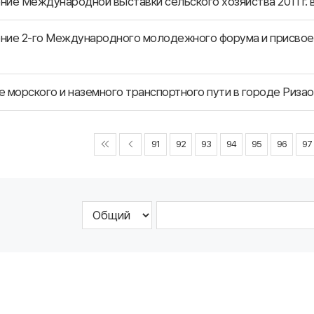
ие Международной выставки сельского хозяйства 2011 г. 
ие 2-го Международного молодежного форума и присвоен
 морского и наземного транспортного пути в городе Риза
91
92
93
94
95
96
97