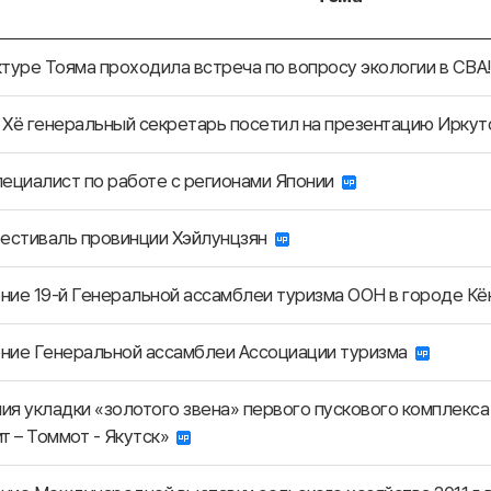
туре Тояма проходила встреча по вопросу экологии в СВА
Хё генеральный секретарь посетил на презентацию Ирку
ециалист по работе с регионами Японии
фестиваль провинции Хэйлунцзян
ние 19-й Генеральной ассамблеи туризма ООН в городе 
ние Генеральной ассамблеи Ассоциации туризма
я укладки «золотого звена» первого пускового комплекс
т – Томмот - Якутск»