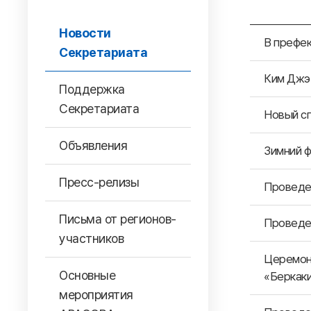
Новости
В префек
Секретариата
Ким Джэ 
Поддержка
Секретариата
Новый сп
Объявления
Зимний 
Пресс-релизы
Проведе
Письма от регионов-
Проведе
участников
Церемони
Основные
«Беркаки
мероприятия