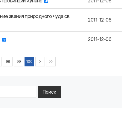
в провинции Хунань
2011-12-06
ие звания природного чуда св
2011-12-06
о
2011-12-06
98
99
100
Поиск