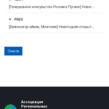
[Генеральное консульство России в Пусане] Новогодняя открытка от Генерального консула России Оксаны Дудник Генеральному секретарю АРАССВА
PREV
[Баянхонгор аймак, Монголия] Новогодняя открытка от Губернатора Баянхонгор аймака Мунхсайхана Генеральному секретарю АРАССВА
Список
Ассоциация
Региональных