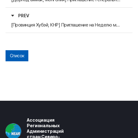
PREV
[Провинция Хубэй, КНР] Приглашение на Неделю международных обменов провинции Хубэй (25 по 28 сентября)
Список
Ассоциация
Региональных
Администраций
стран Северо-