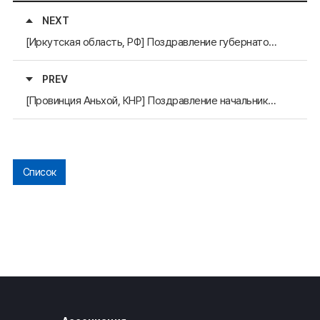
NEXT
[Иркутская область, РФ] Поздравление губернатора И.И. Кобзева с назначением на должность Генерального секретаря АРАССВА (20 февраля)
PREV
[Провинция Аньхой, КНР] Поздравление начальника канцелярии иностранных дел Цинь Ифэна с назначением на должность Генерального секретаря
Список