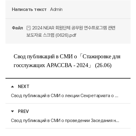
Написать текст
Admin
Файл
2024 NEAR 회원단체 공무원 연수프로그램 관련
보도자료 스크랩 (0626).pdf
Свод публикаций в СМИ о「Стажировке для
госслужащих АРАССВА - 2024」 (26.06)
NEXT
Свод публикаций в СМИ о лекции Секретариата о Японии в Пхоханской средней школе
PREV
Свод публикаций в СМИ о проведении Заседания на рабочем уровне АРАССВА-2024