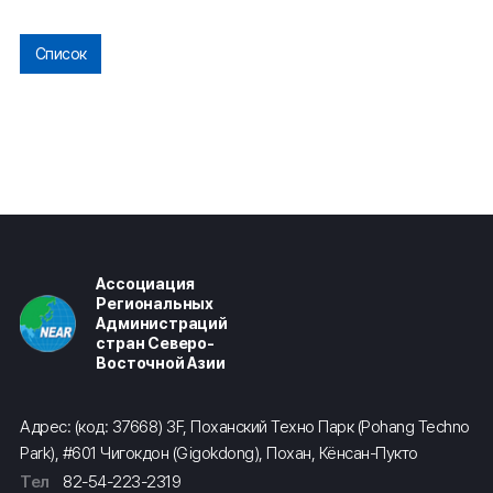
Список
Ассоциация
Региональных
Администраций
стран Северо-
Восточной Азии
Адрес: (код: 37668) 3F, Поханский Техно Парк (Pohang Techno
Park), #601 Чигокдон (Gigokdong), Похан, Кёнсан-Пукто
Тел
82-54-223-2319