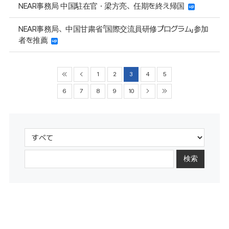
NEAR事務局 中国駐在官・梁方亮、任期を終え帰国
NEAR事務局、中国甘粛省「国際交流員研修プログラム」参加
者を推薦
1
2
3
4
5
6
7
8
9
10
検索