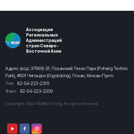
Ассоциация
Региональных
Администраций
стран Северо-
Восточной Азии
Адрес: (код: 37668) 3F, Поханский Техно Парк (Pohang Techno
Park), #601 Чигокдон (Gigokdong), Похан, Кёнсан-Пукто
Тел
82-54-223-2319
Факс
82-54-223-2309
Copyright 2024 NEARGOV.org. All rights reserved.