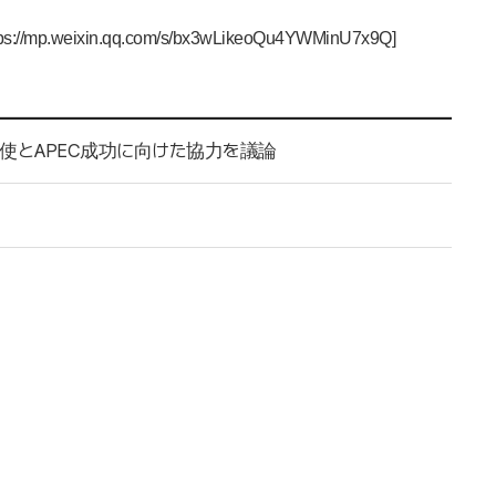
tps://mp.weixin.qq.com/s/bx3wLikeoQu4YWMinU7x9Q]
大使とAPEC成功に向けた協力を議論