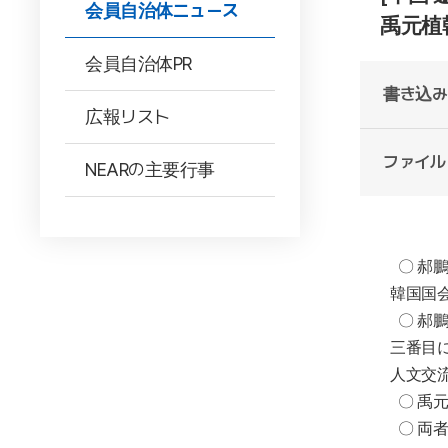
会員自治体ニュース
禹元植
会員自治体PR
書き込み
広報リスト
ファイル
NEARの主要行事
〇 郝
韓国国
〇 郝
三番目
人文交
〇 禹
〇 両