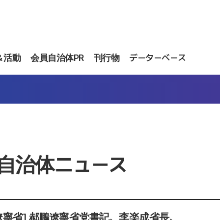
＆活動
会員自治体PR
刊行物
データーベース
自治体ニュース
 遼寧省] 郝鵬遼寧省党書記、李楽成省長、