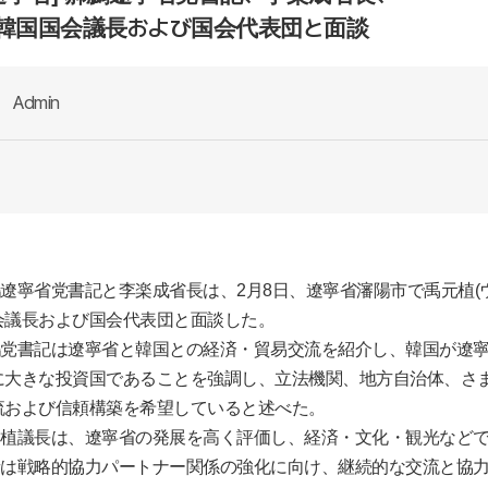
韓国国会議長および国会代表団と面談
Admin
鵬遼寧省党書記と李楽成省長は、
2
月
8
日、遼寧省瀋陽市で禹元植
(
会議長および国会代表団と面談した。
鵬党書記は遼寧省と韓国との経済・貿易交流を紹介し、韓国が遼
に大きな投資国であることを強調し、立法機関、地方自治体、さ
流および信頼構築を希望していると述べた。
元植議長は、遼寧省の発展を高く評価し、経済・文化・観光など
者は戦略的協力パートナー関係の強化に向け、継続的な交流と協