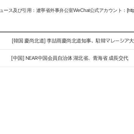
ュース及び引用：遼寧省外事弁公室
WeChat
公式アカウント：
[ht
[韓国 慶尚北道] 李喆雨慶尚北道知事、駐韓マレーシア
[中国] NEAR中国会員自治体 湖北省、青海省 成長交代