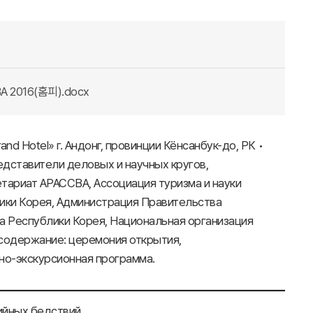
ВА 2016(홈피).docx
and Hotel» г. Андонг, провинции Кёнсанбук-до, РК •
редставители деловых и научных кругов,
етариат АРАССВА, Ассоциация туризма и науки
блики Корея, Администрация Правительства
ма Республики Корея, Национальная организация
 содержание: церемония открытия,
но-экскурсионная программа.
ийных бедствий