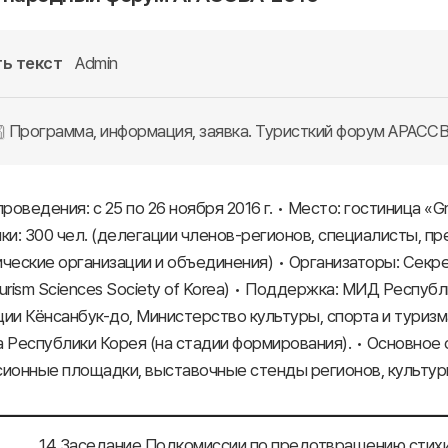
ь текст
Admin
Программа, информация, заявка. Туристкий форум АРАСС
проведения: с 25 по 26 ноября 2016 г. • Место: гостиница «Gr
ки: 300 чел. (делегации членов-регионов, специалисты, п
ческие организации и объединения) • Организаторы: Секр
urism Sciences Society of Korea) • Поддержка: МИД Респу
ии Кёнсанбук-до, Министерство культуры, спорта и туриз
 Республики Корея (на стадии формирования). • Основное
сионные площадки, выставочные стенды регионов, культур
14 Заседание Подкомиссии по предотвращению стих