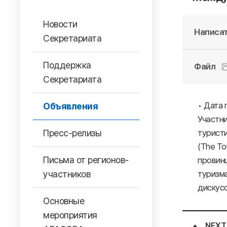
Новости
Написат
Секретариата
Поддержка
Файл
Секретариата
• Дата 
Объявления
Участни
Пресс-релизы
туристи
(The To
Письма от регионов-
провинц
участников
туризма
дискус
Основные
мероприятия
NEXT