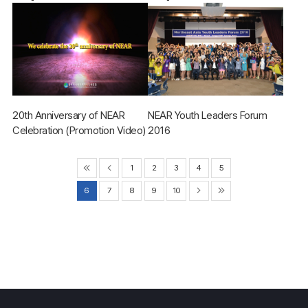
グァンヨン慶尚北道知事
20th Anniversary of NEAR
NEAR Youth Leaders Forum
Celebration (Promotion Video)
2016
1
2
3
4
5
6
7
8
9
10