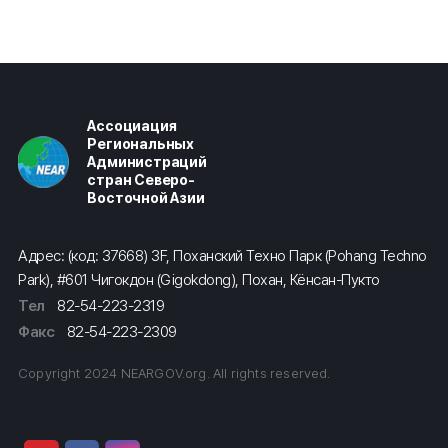
Ассоциация
Региональных
Администраций
стран Северо-
Восточной Азии
Адрес: (код: 37668) 3F, Поханский Техно Парк (Pohang Techno
Park), #601 Чигокдон (Gigokdong), Похан, Кёнсан-Пукто
Тел
82-54-223-2319
Факс
82-54-223-2309
Copyright 2024 NEARGOV.org. All rights reserved.