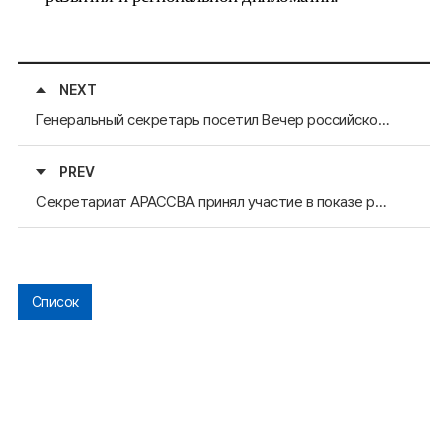
NEXT
Генеральный секретарь посетил Вечер российско-корейской дружбы в Посольстве РФ
PREV
Секретариат АРАССВА принял участие в показе российского фильма, организованного Генеральным консульством РФ в Пусане
Список