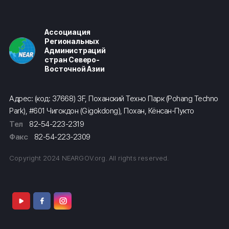
Ассоциация
Региональных
Администраций
стран Северо-
Восточной Азии
Адрес: (код: 37668) 3F, Поханский Техно Парк (Pohang Techno
Park), #601 Чигокдон (Gigokdong), Похан, Кёнсан-Пукто
Тел
82-54-223-2319
Факс
82-54-223-2309
Copyright 2024 NEARGOV.org. All rights reserved.