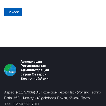
Список
Ассоциация
Региональных
Администраций
стран Северо-
Восточной Азии
Адрес: (код: 37668) 3F, Поханский Техно Парк (Pohang Techno
Park), #601 Чигокдон (Gigokdong), Похан, Кёнсан-Пукто
Тел
82-54-223-2319