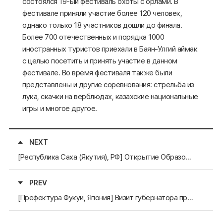
состоялся 19-ый фестиваль охоты с орлами. В
фестивале приняли участие более 120 человек,
однако только 18 участников дошли до финала.
Более 700 отечественных и порядка 1000
иностранных туристов приехали в Баян-Улгий аймак
с целью посетить и принять участие в данном
фестивале. Во время фестиваля также были
представлены и другие соревнования: стрельба из
лука, скачки на верблюдах, казахские национальные
игры и многое другое.
NEXT
[Республика Саха (Якутия), РФ] Открытие Образовательного центра корейского языка и культуры Института имени короля Сечжона в СВФУ
PREV
[Префектура Фукуи, Япония] Визит губернатора префектуры Фукуи Нишикава в провинции Чжэцзян в рамках 25-летия сотрудничества