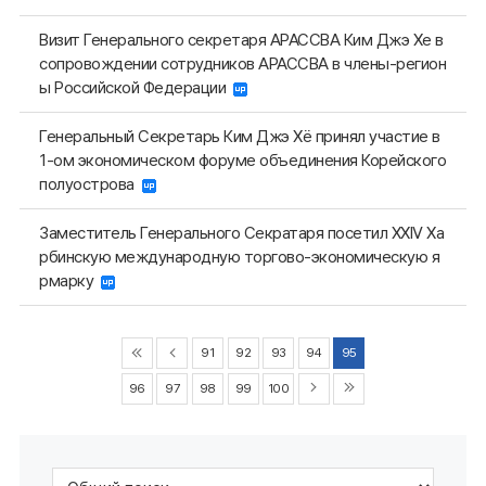
Визит Генерального секретаря АРАССВА Ким Джэ Хе в
сопровождении сотрудников АРАССВА в члены-регион
ы Российской Федерации
Генеральный Секретарь Ким Джэ Хё принял участие в
1-ом экономическом форуме объединения Корейского
полуострова
Заместитель Генерального Секратаря посетил XXIV Ха
рбинскую международную торгово-экономическую я
рмарку
91
92
93
94
95
96
97
98
99
100