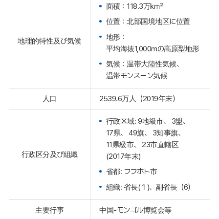
面積：118.3万㎢
位置：北部国境地区に位置
地形：
地理的特性及び気候
平均海抜1,000mの高原型地形
気候：温帯大陸性気候、
温帯モンスーン気候
人口
2539.6万人（2019年末）
行政区域: 9地級市、 3盟、
17県、 49旗、 3知事旗、
11県級市、 23市直轄区
行政区分及び組織
(2017年末)
省都: フフホト市
組織: 省長(１)、副省長（6）
主要行事
中国-モンゴル博覧会等