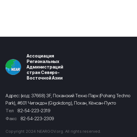
Ассоциация
Региональных
Администраций
стран Северо-
Восточной Азии
Адрес: (код: 37668) 3F, Поханский Техно Парк (Pohang Techno
Park), #601 Чигокдон (Gigokdong), Похан, Кёнсан-Пукто
Тел
82-54-223-2319
Факс
82-54-223-2309
Copyright 2024 NEARGOV.org. All rights reserved.