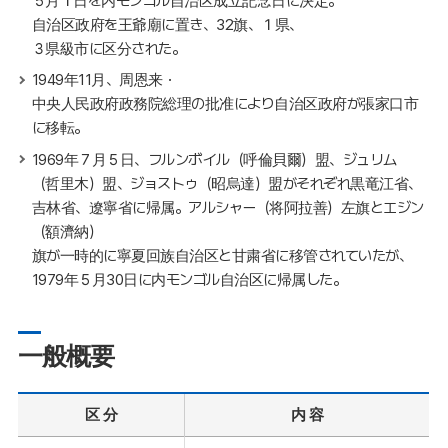
５月１日を内モンゴル自治区成立記念日に決定。
自治区政府を王爺廟に置き、32旗、１県、
３県級市に区分された。
1949年11月、周恩来・
中央人民政府政務院総理の批准により自治区政府が張家口市
に移転。
1969年７月５日、フルンボイル（呼倫貝爾）盟、ジュリム
（哲里木）盟、ジョストゥ（昭烏達）盟がそれぞれ黒竜江省、
吉林省、遼寧省に帰属。アルシャー（将阿拉善）左旗とエジン
（額濟納）
旗が一時的に寧夏回族自治区と甘粛省に移管されていたが、
1979年５月30日に内モンゴル自治区に帰属した。
一般概要
区 分
内 容