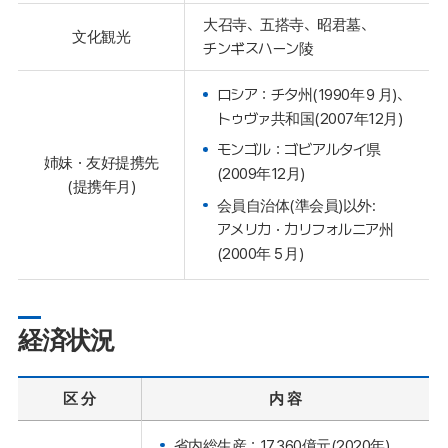
大召寺、五搭寺、昭君墓、
文化観光
チンギスハーン陵
ロシア：チタ州(1990年９月)、
トゥヴァ共和国(2007年12月)
モンゴル：ゴビアルタイ県
姉妹・友好提携先
(2009年12月)
(提携年月)
会員自治体(準会員)以外:
アメリカ・カリフォルニア州
(2000年５月)
経済状況
区 分
内 容
省内総生産：17,360億元(2020年)