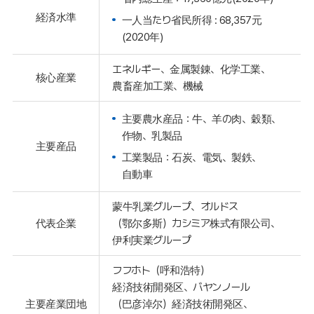
経済水準
一人当たり省民所得 : 68,357元
(2020年)
エネルギー、金属製錬、化学工業、
核心産業
農畜産加工業、機械
主要農水産品：牛、羊の肉、穀類、
作物、乳製品
主要産品
工業製品：石炭、電気、製鉄、
自動車
蒙牛乳業グループ、オルドス
代表企業
（鄂尔多斯）カシミア株式有限公司、
伊利実業グループ
フフホト（呼和浩特）
経済技術開発区、バヤンノール
主要産業団地
（巴彦淖尔）経済技術開発区、