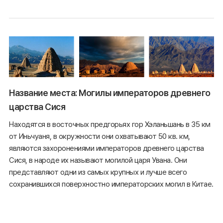
Название места: Могилы императоров древнего
царства Сися
Находятся в восточных предгорьях гор Хэланьшань в 35 км
от Иньчуаня, в окружности они охватывают 50 кв. км,
являются захоронениями императоров древнего царства
Сися, в народе их называют могилой царя Увана. Они
представляют одни из самых крупных и лучше всего
сохранившихся поверхностно императорских могил в Китае.