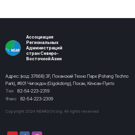
Ассоциация
Региональных
Администраций
стран Северо-
Восточной Азии
Адрес: (код: 37668) 3F, Поханский Техно Парк (Pohang Techno
Park), #601 Чигокдон (Gigokdong), Похан, Кёнсан-Пукто
Тел
82-54-223-2319
Факс
82-54-223-2309
Copyright 2024 NEARGOV.org. All rights reserved.