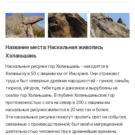
Название места: Наскальная живопись
Хэланьшань
Наскальные рисунки гор Хэланьшань - находятся в
Хэланькоу в 50 с лишним км от Иньчуаня. Они отражают
труд и быт северных древних народностей - гуннов, сяньби,
тюрков, уйгуров, тибетцев и дансянов и вырублены на
скалах гор Хэланьшань. В глубине Хэланьшаньских гор
протяженностью с юга на север в 200 с лишним км
наскальные рисунки имеются в 20 местах и более.
Эти наскальные рисунки помогут пролить свет на события,
связанные с производственной, бытовой и миграционной
деятельностью человечества в древнейшие времена.