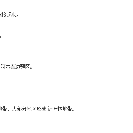
连接起来。
并。
为阿尔泰边疆区。
带，大部分地区形成 针叶林地带。