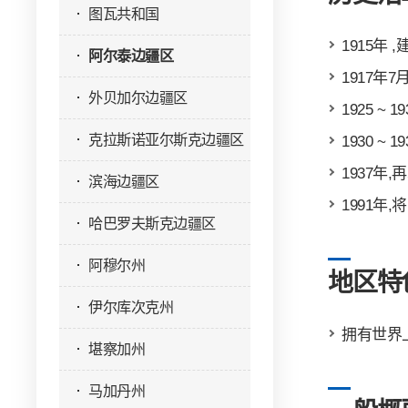
图瓦共和国
1915
阿尔泰边疆区
1917年
外贝加尔边疆区
1925 
克拉斯诺亚尔斯克边疆区
1930 
1937
滨海边疆区
1991
哈巴罗夫斯克边疆区
阿穆尔州
地区特
伊尔库次克州
拥有世界
堪察加州
马加丹州