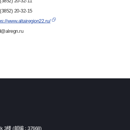
852) 20-32-11
852) 20-32-15
ps://www.altairegion22.ru/
alregn.ru
 (邮编 : 37668)