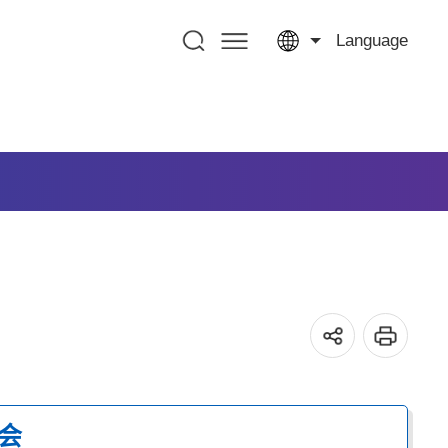
Language
会