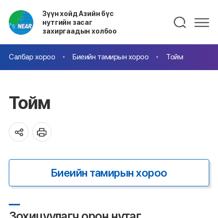
Зүүн хойд Азийн бүс
нутгийн засаг
захиргаадын холбоо
Салбар хороо
Биеийн тамирын хороо
Тойм
Тойм
Биеийн тамирын хороо
Зохицуулагч орон нутаг