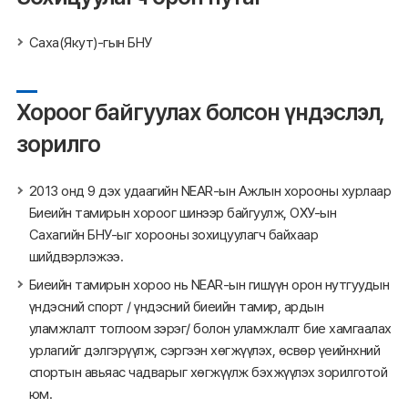
Саха(Якут)-гын БНУ
Хороог байгуулах болсон үндэслэл,
зорилго
2013 онд 9 дэх удаагийн NEAR-ын Ажлын хорооны хурлаар
Биеийн тамирын хороог шинээр байгуулж, ОХУ-ын
Сахагийн БНУ-ыг хорооны зохицуулагч байхаар
шийдвэрлэжээ.
Биеийн тамирын хороо нь NEAR-ын гишүүн орон нутгуудын
үндэсний спорт / үндэсний биеийн тамир, ардын
уламжлалт тоглоом зэрэг/ болон уламжлалт бие хамгаалах
урлагийг дэлгэрүүлж, сэргээн хөгжүүлэх, өсвөр үеийнхний
спортын авьяас чадварыг хөгжүүлж бэхжүүлэх зорилготой
юм.