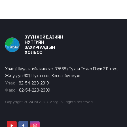
ЗҮҮН ХОЙД АЗИЙН
НУТГИЙН
ЗАХИРГААДЫН
ХОЛБОО
Хаяг: (Шуудангийн индекс: 37668) Пухан Техно Парк 311 тоот,
Жигугдун 601, Пухан хот, Кёнсанбүг муж
Утас
82-54-223-2319
Факс
82-54-223-2309
Copyright 2024 NEARGOV.org. All rights reserved.