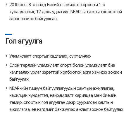
2019 оны 8-р сард Биеийн тамирын хорооны 1-р
хуралдааныг, 12 дахь удаагийн NEAR-ын ажлын хороотой
зэрэг зохион байгуулсан.
Гол агуулга
Уламжлалт спортыг хадгалах, сурталчлах
Олон төрлийн уламжлалт спорт болон уламжлалт бие
хамгаалах урлаг зэрэгтэй холбоотой арга хэмжээ зохион
байгуулах
NEAR-ийн гишүүн байгууллагуудын хамтын ажиллагаа,
харилцан хүндэтгэл, найрамдалт харилцаа мөн биеийн
тамир, спортын гол агуулган дээр суурилсан хамтын
ажиллагаа, эв нэгдлийг бэхжүүлэх ажлыг зохион байгуулах