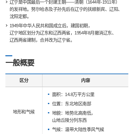
辽宁是中国最后一个封建王朝——清朝（1644年-1911年）
的发祥地。努尔哈赤及子孙先后在辽宁的抚顺新宾、辽阳、
沈阳定都。
1949年中华人民共和国成立后，建国初期，
辽宁地区划分为辽东和辽西两省，1954年8月撤消辽东、
辽西两省建制，合并改为辽宁省。
一般概要
区分
内容
面积：14.8万平方公里
位置：东北地区南部
地形和气候
地貌：地势北高南低，
山地丘陵分列东西
气候：温带大陆性季风气候