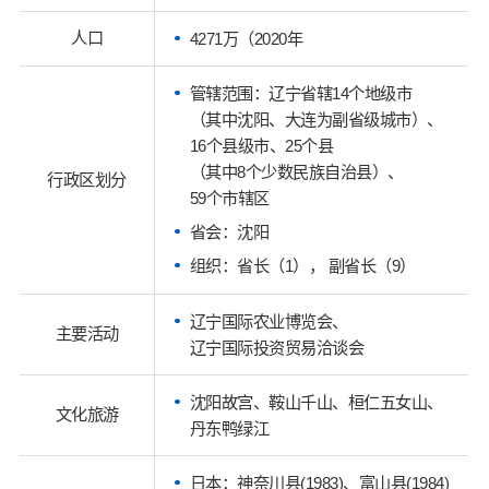
人口
4271万（2020年
管辖范围：辽宁省辖14个地级市
（其中沈阳、大连为副省级城市）、
16个县级市、25个县
（其中8个少数民族自治县）、
行政区划分
59个市辖区
省会：沈阳
组织：省长（1）， 副省长（9）
辽宁国际农业博览会、
主要活动
辽宁国际投资贸易洽谈会
沈阳故宫、鞍山千山、桓仁五女山、
文化旅游
丹东鸭绿江
日本：神奈川县(1983)、富山县(1984)