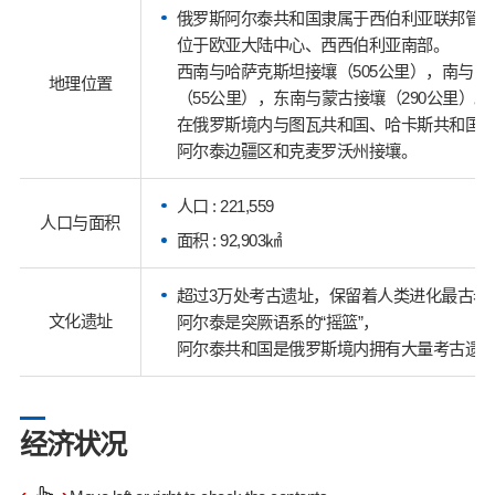
俄罗斯阿尔泰共和国隶属于西伯利亚联邦管
位于欧亚大陆中心、西西伯利亚南部。
西南与哈萨克斯坦接壤（505公里），南与中
地理位置
（55公里），东南与蒙古接壤（290公里）。
在俄罗斯境内与图瓦共和国、哈卡斯共和国
阿尔泰边疆区和克麦罗沃州接壤。
人口 : 221,559
人口与面积
面积 : 92,903㎢
超过3万处考古遗址，保留着人类进化最古老
文化遗址
阿尔泰是突厥语系的“摇篮”，
阿尔泰共和国是俄罗斯境内拥有大量考古遗迹
经济状况