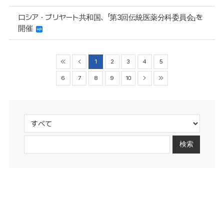
ロシア・ブリヤート共和国、「第3回伝統医薬分科委員会」を
開催
1
2
3
4
5
6
7
8
9
10
検索