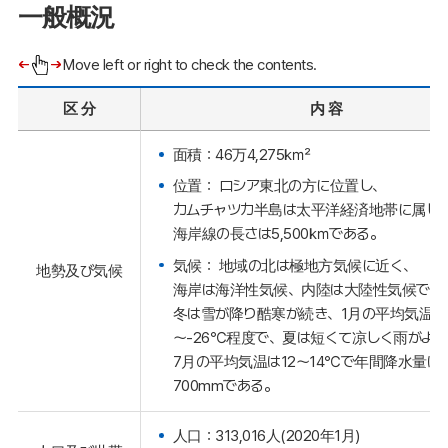
一般概況
Move left or right to check the contents.
区 分
内 容
面積：46万4,275㎢
位置： ロシア東北の方に位置し、
カムチャツカ半島は太平洋経済地帯に属し
海岸線の長さは5,500㎞である。
気候： 地域の北は極地方気候に近く、
地勢及び気候
海岸は海洋性気候、内陸は大陸性気候であ
冬は雪が降り酷寒が続き、1月の平均気温は-
～-26℃程度で、夏は短くて凉しく雨がよ
7月の平均気温は12～14℃で年間降水量は3
700mmである。
人口：313,016人(2020年1月)