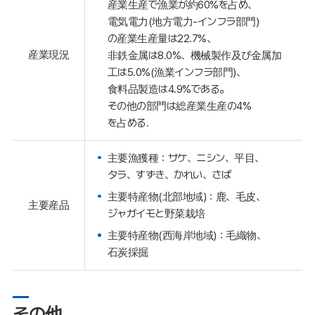
産業生産で漁業が約60%を占め、
電気電力(地方電力-インフラ部門)
の産業生産量は22.7%、
産業現況
非鉄金属は8.0%、機械製作及び金属加
工は5.0%(漁業インフラ部門)、
食料品製造は4.9%である。
その他の部門は総産業生産の4%
を占める.
主要漁獲種：サケ、ニシン、平目、
タラ、すずき、かれい、さば
主要特産物(北部地域)：鹿、毛皮、
主要産品
ジャガイモと野菜栽培
主要特産物(西海岸地域)：毛織物、
石炭採掘
その他