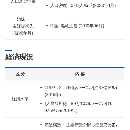
人口及び世帯
人口密度：0.67人/㎢(2020年1月)
姉妹・
中国: 黒竜江省 (2010年06月)
友好提携先
(提携年月)
経済現況
区 分
内 容
GRDP：2、796億ルーブル(約37億ドル)
(2019年)
経済水準
1人当り所得：89万1,049ルーブル(11、
975ドル)(2019年)
産業構造： 主要産業分野は漁業である。