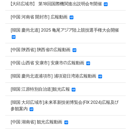
【大邱広域市】 第18回国際機関進出説明会を開催
[中国 河南省 開封市] 広報動画
[韓国 慶尚北道] 2025 亀尾アジア陸上競技選手権大会開催
[中国 陝西省] 陝西省の広報動画
[中国 山西省 安康市] 安康市の広報動画
[韓国 慶尚北道浦項市] 浦項迎日湾港広報動画
[韓国 江原特別自治道]観光広報
[韓国 大邱広域市]未来革新技術博覧会(FIX 2024)広報及び
参観案内
[中国 湖南省] 観光広報動画