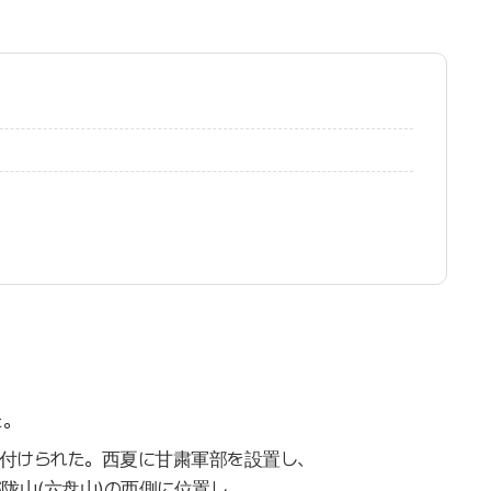
た。
名付けられた。西夏に甘粛軍部を設置し、
陇山(六盘山)の西側に位置し、