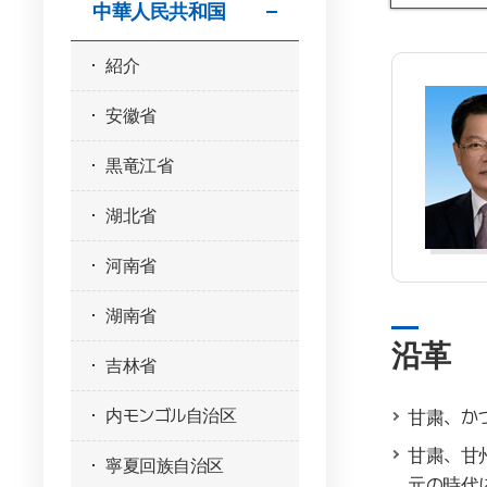
中華人民共和国
紹介
安徽省
黒竜江省
湖北省
河南省
湖南省
沿革
吉林省
内モンゴル自治区
甘粛、か
甘粛、甘
寧夏回族自治区
元の時代