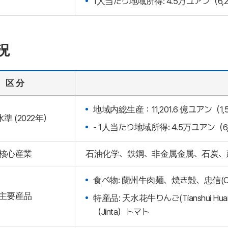
1人当たり地域所得: 4.5万ユアン（6,
況
区 分
地域内総生産：11,201.6 億ユアン（1,
準 (2022年）
- 1人当たり地域所得: 4.5万ユアン（6
核心産業
石油化学、鉄鋼、非金属金属、石炭、
食べ物: 蘭州牛肉麺、焼き殻、忠信(Chongx
主要産品
特産品: 天水花牛りんご(Tianshui H
（Jinta）トマト