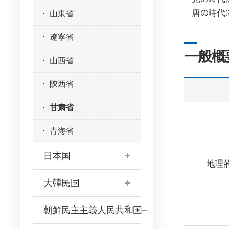
唐の時代
山東省
遼寧省
一般概
山西省
陝西省
甘粛省
青海省
日本国
地理
大韓民国
朝鮮民主主義人民共和国