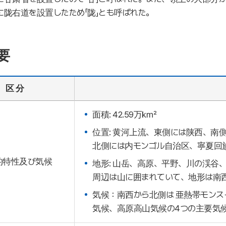
に陇右道を設置したため「陇」とも呼ばれた。
要
区 分
面積: 42.59万㎢
位置: 黄河上流、東側には陕西、南側
北側には内モンゴル自治区、寧夏回
的特性及び気候
地形: 山岳、高原、平野、川の渓谷
周辺は山に囲まれていて、地形は南
気候：南西から北側は 亜熱帯モンス
気候、高原高山気候の4つの主要気