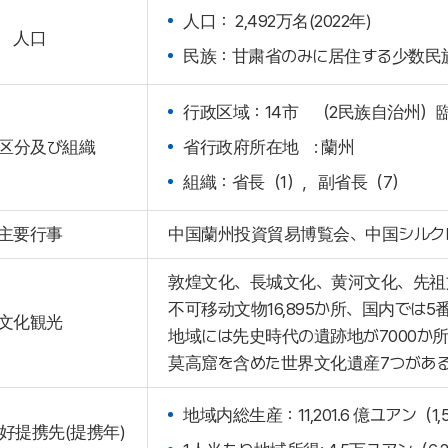
人口： 2,492万名(2022年)
人口
民族：甘粛省のみに居住する少数民族
行政区域：14市 （2民族自治州）
区分及び組織
省行政府所在地 : 蘭州
組織：省長（1），副省長（7）
主要行事
中国蘭州投資貿易博覧会、中国シルク
敦煌文化、長城文化、黄河文化、先祖
不可移动文物16,895か所、国内では
文化観光
地域には先史時代の遺跡地が7000か所
莫高窟を含めた世界文化遺産7つがあ
地域内総生産：11,201.6 億ユアン（1,
好提携先(提携年)