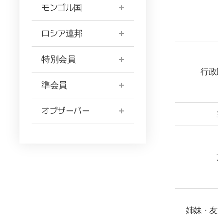
モンゴル国
ロシア連邦
特別会員
行政
準会員
オブザーバー
姉妹・友