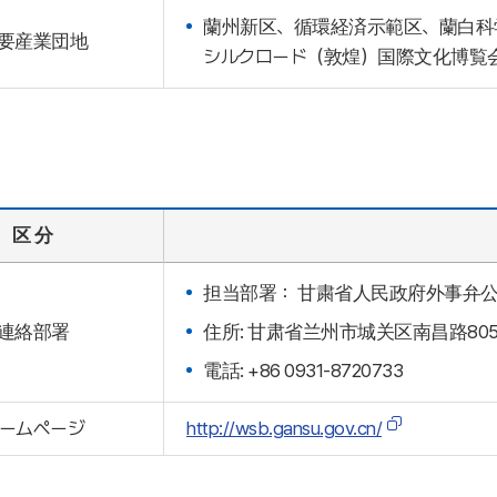
蘭州新区、循環経済示範区、蘭白科
要産業団地
シルクロード（敦煌）国際文化博覧
区 分
担当部署： 甘粛省人民政府外事弁
連絡部署
住所: 甘肃省兰州市城关区南昌路80
電話: +86 0931-8720733
ームページ
http://wsb.gansu.gov.cn/