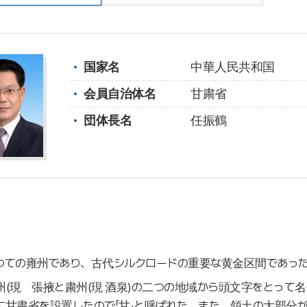
国家名
中華人民共和国
会員自治体名
甘粛省
団体長名
任振鶴
つての雍州であり、古代シルクロードの重要な黄金区間であっ
州(現 張掖と粛州(現 酒泉)の二つの地域から頭文字をとって
に甘粛省を設置したので「甘」と呼ばれた。また、領土の大部分が