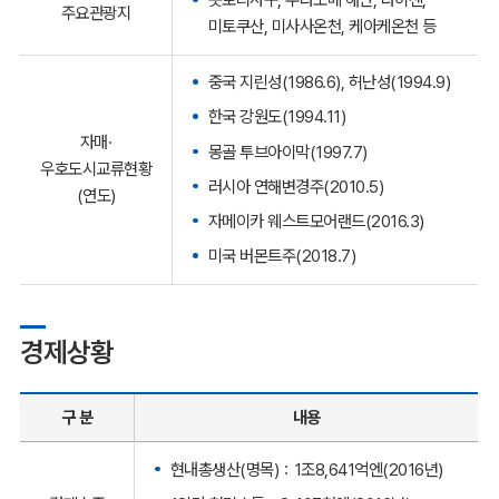
주요관광지
미토쿠산, 미사사온천, 케아케온천 등
중국 지린성(1986.6), 허난성(1994.9)
한국 강원도(1994.11)
자매·
몽골 투브아이막(1997.7)
우호도시교류현황
러시아 연해변경주(2010.5)
(연도)
자메이카 웨스트모어랜드(2016.3)
미국 버몬트주(2018.7)
경제상황
구 분
내용
현내총생산(명목)：1조8,641억엔(2016년)