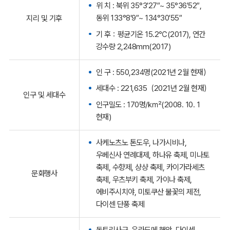
위 치 : 북위 35°3′27″~ 35°36′52″,
동위 133°8′9″~ 134°30′55″
지리 및 기후
기 후：평균기온 15.2℃(2017), 연간
강수량 2,248mm(2017)
인 구 : 550,234명(2021년 2월 현재）
세대수 : 221,635（2021년 2월 현재）
인구 및 세대수
인구밀도 : 170명/㎢(2008. 10. 1
현재)
사케노츠노 톤도우, 나가시비나,
우베신사 연례대제, 하나유 축제, 미나토
축제, 수향제, 샹샹 축제, 카이가라세츠
문화행사
축제, 우츠부키 축제, 가이나 축제,
에비주시치야, 미토쿠산 불꽃의 제전,
다이센 단풍 축제
돗토리사구, 우라도메 해안, 다이센,