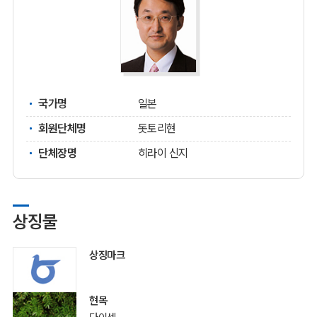
국가명
일본
회원단체명
돗토리현
단체장명
히라이 신지
상징물
상징마크
현목