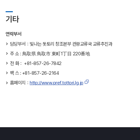
기타
연락부서
담당부서：빛나는 돗토리 창조본부 관광교류국 교류추진과
주 소 : 鳥取県 鳥取市 東町1丁目 220番地
전 화： +81-857-26-7842
팩 스 : +81-857-26-2164
홈페이지：
http://www.pref.tottori.lg.jp