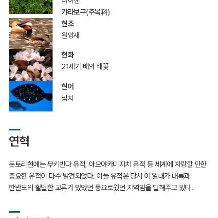
다이센
캬라보쿠(주목科)
현조
원앙새
현화
21세기 배의 배꽃
현어
넙치
연혁
돗토리현에는 무키반다 유적, 아오야카미지치 유적 등 세계에 자랑할 만한
중요한 유적이 다수 발견되었다. 이들 유적은 당시 이 일대가 대륙과
한반도의 활발한 교류가 있었던 풍요로웠던 지역임을 말해주고 있다.