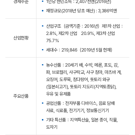
1인당 현민소득：2,407천엔(2016년)
경제수준
재정규모(2018년 당초 예산) : 3,386억엔
산업구조（금액기준：2016년）제1차 산업：
2.8％, 제2차 산업 20.9％, 제3차 산업
산업현황
75.7％
세대수：219,846（2019년 5월 현재）
농수산품：20세기 배, 수박, 메론, 포도, 감,
파, 브로컬리, 사구락교, 사구 참마, 마츠바 게,
오징어, 도루묵, 참다랑어, 돗토리 와규
(일본쇠고기), 돗토리 지도리(지역토종닭),
우유 및 유제품
주요산품
공업산품：전자부품 디바이스, 음료 담배
사료, 식료품, 전기기기, 정보통신기기
기타 특산품：지역특산술, 일본 종이, 직물,
도자기