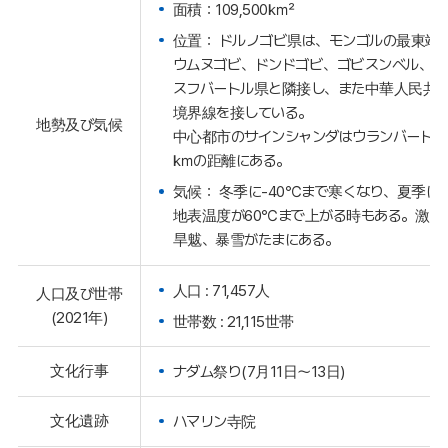
面積：109,500㎢
位置： ドルノゴビ県は、モンゴルの最東端
ウムヌゴビ、ドンドゴビ、ゴビスンベル、ヘ
スフバートル県と隣接し、また中華人民共和
境界線を接している。
地勢及び気候
中心都市のサインシャンダはウランバートル
㎞の距離にある。
気候： 冬季に-40℃まで寒くなり、夏季に
地表温度が60℃まで上がる時もある。激し
旱魃、暴雪がたまにある。
人口 : 71,457人
人口及び世帯
(2021年)
世帯数 : 21,115世帯
文化行事
ナダム祭り(7月11日～13日)
文化遺跡
ハマリン寺院