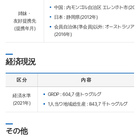
中国 : 内モンゴル自治区 エレンホト市(2001
姉妹・
日本 : 静岡県(2012年)
友好提携先
会員自治体(準会員)以外: オーストラリア 
(提携年月)
(2016年)
経済現況
区 分
内 容
GRDP : 604,7 億トゥグルグ
経済水準
(2021年)
1人当り地域総生産 : 843,7 千トゥグルグ
その他