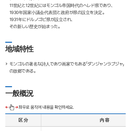
11世紀と12世紀にはモンゴル帝国時代のヘレド県であり、
1930年国家小議会代表団と政府が県の設立を決定。
1931年にドルノゴビ県が設立され、
その新しい歴史が始まった。
地域特性
モンゴルの著名な詩人であり画家でもある「ダンジャンラブジャ」
の故郷である。
一般概況
좌우로 움직여 내용을 확인하세요.
区 分
内 容