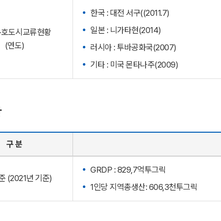
한국 : 대전 서구((2011.7)
일본 : 니가타현(2014)
우호도시교류현황
(연도)
러시아 : 투바공화국(2007)
기타 : 미국 몬타나주(2009)
황
구 분
GRDP : 829,7억투그릭
 (2021년 기준)
1인당 지역총생산: 606,3천투그릭