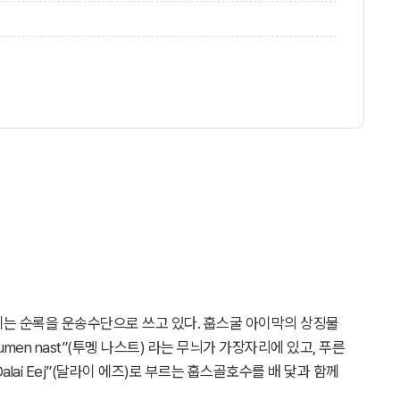
에는 순록을 운송수단으로 쓰고 있다.
훕스굴
아이막의 상징물
Tumen nast”(투멩 나스트) 라는 무늬가 가장자리에 있고, 푸른
lai Eej”(달라이 에즈)로 부르는
훕스골호수를
배 닻과 함께