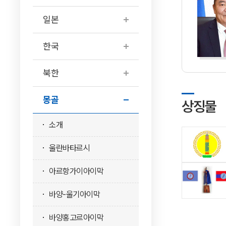
일본
한국
북한
몽골
상징물
소개
울란바타르시
아르항가이아이막
바양-울기아이막
바양홍고르아이막