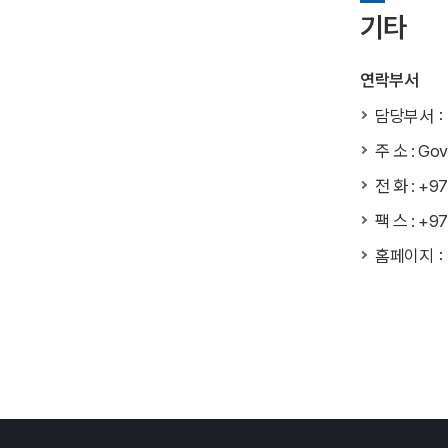
기타
연락부서
담당부서：
주 소 : Gov
전 화 : +97
팩 스 : +9
홈페이지