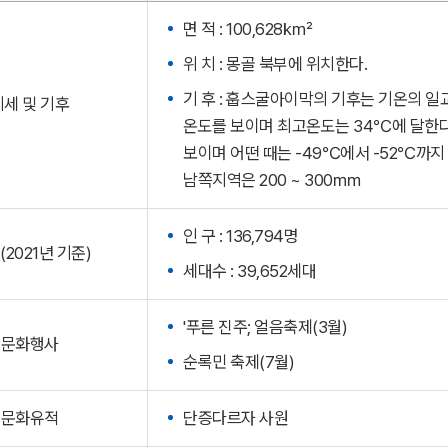
면 적 : 100,628㎢
위 치 : 몽골 북부에 위치한다.
기 후 :
훕스굴아이막의
기후는 기온의 일교
지세 및 기후
온도를 보이며 최고온도는 34℃에 달한다,
보이며 어떤 때는 -49℃에서 -52℃까지 
남쪽지역은 200 ~ 300㎜
인 구 : 136,794명
(2021년 기준)
세대수 : 39,652세대
'푸른 진주; 얼음축제(3월)
문화행사
순록민 축제(7월)
문화유적
단증다르자 사원