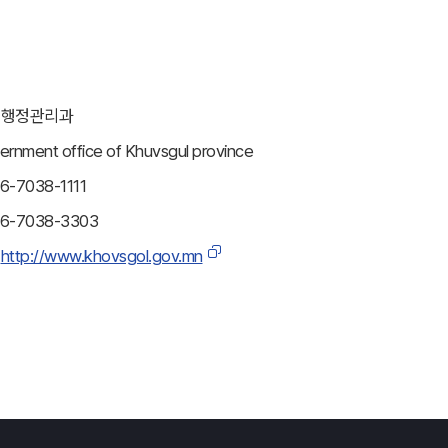
행정관리과
ernment office of Khuvsgul province
6-7038-1111
76-7038-3303
：
http://www.khovsgol.gov.mn