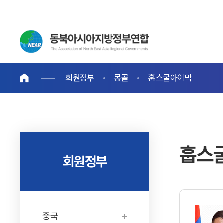
회원정부
몽골
훕스굴아이막
훕스
회원정부
중국