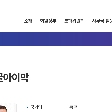
소개
회원정부
분과위원회
사무국 활
굴아이막
국가명
몽골