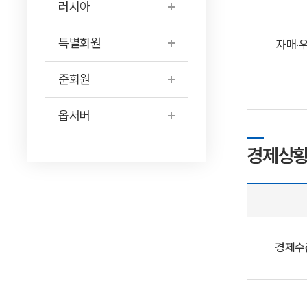
러시아
특별회원
자매·
준회원
옵서버
경제상
경제수준