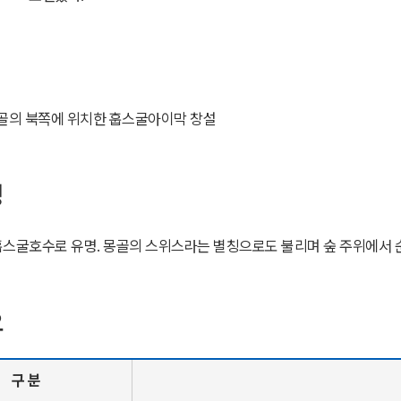
 몽골의 북쪽에 위치한
훕스굴아이막
창설
성
훕스굴호수
로 유명. 몽골의 스위스라는 별칭으로도 불리며 숲 주위에서 
요
구 분