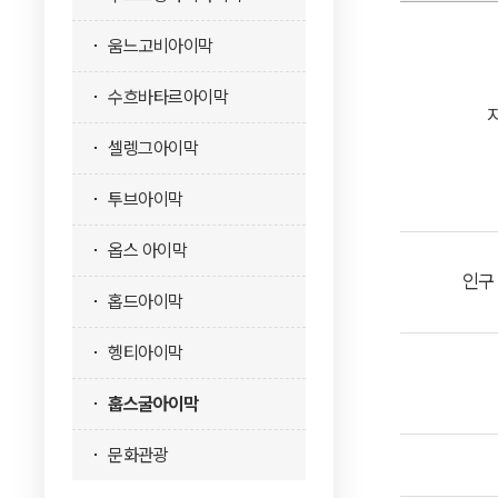
움느고비아이막
수흐바타르아이막
셀렝그아이막
투브아이막
옵스 아이막
인구 
홉드아이막
헹티아이막
훕스굴아이막
문화관광