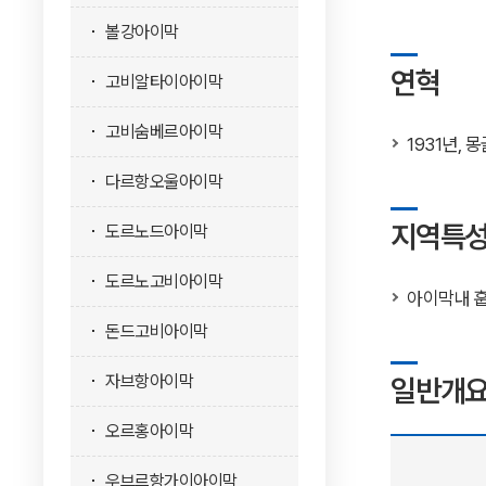
볼강아이막
연혁
고비알타이아이막
고비숨베르아이막
1931년,
다르항오울아이막
지역특
도르노드아이막
도르노고비아이막
아이막내
돈드고비아이막
자브항아이막
일반개
오르홍아이막
우브르항가이아이막